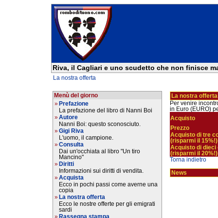
Riva, il Cagliari e uno scudetto che non finisce mai
La nostra offerta
Menù del giorno
La nostra offerta
Per venire incontro
»
Prefazione
in Euro (EURO) per
La prefazione del libro di Nanni Boi
»
Autore
Acquisto
Nanni Boi: questo sconosciuto.
Prezzo
»
Gigi Riva
Acquisto di tre c
L'uomo, il campione.
(risparmi il 15%!)
»
Consulta
Acquisto di dieci
Dai un'occhiata al libro "Un tiro
(risparmi il 20%!)
Mancino"
Torna indietro
»
Diritti
Informazioni sui diritti di vendita.
News
»
Acquista
Ecco in pochi passi come averne una
copia
»
La nostra offerta
Ecco le nostre offerte per gli emigrati
sardi
»
Rassegna stampa