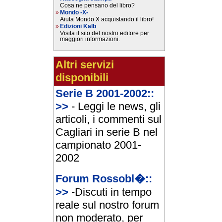
Cosa ne pensano del libro?
»
Mondo -X-
Aiuta Mondo X acquistando il libro!
»
Edizioni Kalb
Visita il sito del nostro editore per
maggiori informazioni.
Altri servizi
disponibili
Serie B 2001-2002::
>>
- Leggi le news, gli
articoli, i commenti sul
Cagliari in serie B nel
campionato 2001-
2002
Forum Rossobl�::
>>
-Discuti in tempo
reale sul nostro forum
non moderato, per